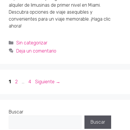
alquiler de limusinas de primer nivel en Miami.
Descubra opciones de viaje asequibles y
convenientes para un viaje memorable. ¡Haga clic
ahora!
Categorías
Sin categorizar
Deja un comentario
Página
Página
Página
1
2
…
4
Siguiente
→
Buscar
Buscar